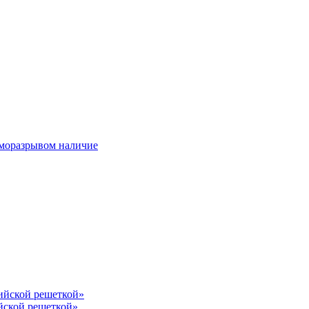
ерморазрывом наличие
лийской решеткой»
йской решеткой»