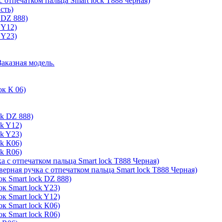
с отпечатком пальца Smart lock T888 черная)
сть)
 DZ 888)
 Y12)
 Y23)
Заказная модель.
ок К 06)
ck DZ 888)
ck Y12)
ck Y23)
ck К06)
ck R06)
а с отпечатком пальца Smart lock T888 Черная)
верная ручка с отпечатком пальца Smart lock T888 Черная)
к Smart lock DZ 888)
к Smart lock Y23)
к Smart lock Y12)
к Smart lock К06)
к Smart lock R06)