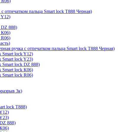
k R06)
 с отпечатком пальца Smart lock T888 Черная)
 Y12)
 DZ 888)
 К06)
 R06)
асть)
ерная ручка с отпечатком пальца Smart lock T888 Черная)
 Smart lock Y12)
 Smart lock Y23)
 Smart lock DZ 888)
 Smart lock К06)
 Smart lock R06)
оразрыв 3к)
rt lock T888)
 Y12)
 Y23)
 DZ 888)
 К06)