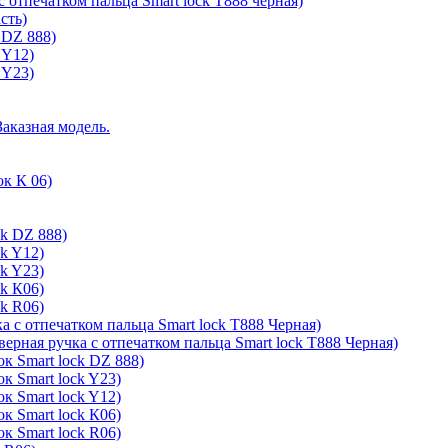
с отпечатком пальца Smart lock T888 черная)
сть)
 DZ 888)
 Y12)
 Y23)
Заказная модель.
ок К 06)
ck DZ 888)
ck Y12)
ck Y23)
ck К06)
ck R06)
а с отпечатком пальца Smart lock T888 Черная)
верная ручка с отпечатком пальца Smart lock T888 Черная)
к Smart lock DZ 888)
к Smart lock Y23)
к Smart lock Y12)
к Smart lock К06)
к Smart lock R06)