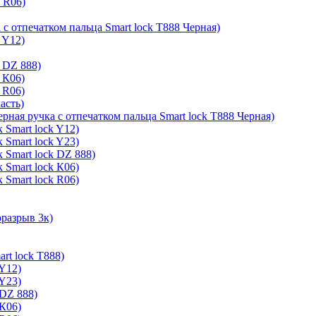
k R06)
 с отпечатком пальца Smart lock T888 Черная)
 Y12)
 DZ 888)
 К06)
 R06)
асть)
ерная ручка с отпечатком пальца Smart lock T888 Черная)
 Smart lock Y12)
 Smart lock Y23)
 Smart lock DZ 888)
 Smart lock К06)
 Smart lock R06)
оразрыв 3к)
rt lock T888)
 Y12)
 Y23)
 DZ 888)
 К06)