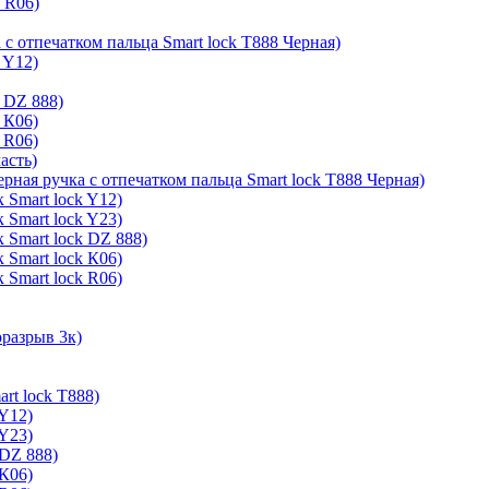
k R06)
 с отпечатком пальца Smart lock T888 Черная)
 Y12)
 DZ 888)
 К06)
 R06)
асть)
ерная ручка с отпечатком пальца Smart lock T888 Черная)
 Smart lock Y12)
 Smart lock Y23)
 Smart lock DZ 888)
 Smart lock К06)
 Smart lock R06)
оразрыв 3к)
rt lock T888)
 Y12)
 Y23)
 DZ 888)
 К06)