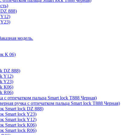
с отпечатком пальца Smart lock T888 черная)
сть)
 DZ 888)
 Y12)
 Y23)
Заказная модель.
ок К 06)
ck DZ 888)
ck Y12)
ck Y23)
ck К06)
ck R06)
а с отпечатком пальца Smart lock T888 Черная)
верная ручка с отпечатком пальца Smart lock T888 Черная)
к Smart lock DZ 888)
к Smart lock Y23)
к Smart lock Y12)
к Smart lock К06)
к Smart lock R06)