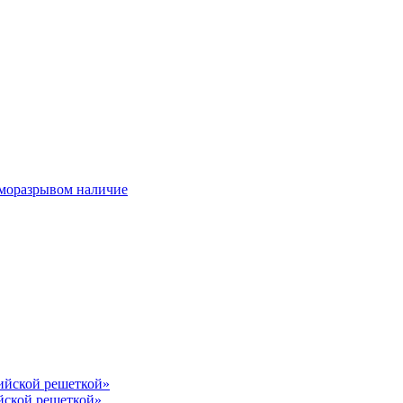
ерморазрывом наличие
лийской решеткой»
йской решеткой»