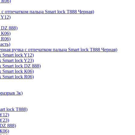
k R06)
 с отпечатком пальца Smart lock T888 Черная)
 Y12)
 DZ 888)
 К06)
 R06)
асть)
ерная ручка с отпечатком пальца Smart lock T888 Черная)
 Smart lock Y12)
 Smart lock Y23)
 Smart lock DZ 888)
 Smart lock К06)
 Smart lock R06)
оразрыв 3к)
rt lock T888)
 Y12)
 Y23)
 DZ 888)
 К06)