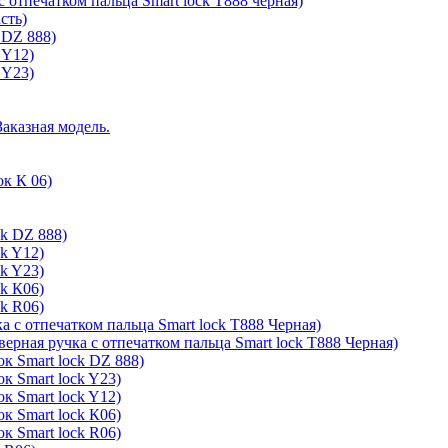
с отпечатком пальца Smart lock T888 черная)
сть)
 DZ 888)
 Y12)
 Y23)
Заказная модель.
ок К 06)
ck DZ 888)
ck Y12)
ck Y23)
ck К06)
ck R06)
а с отпечатком пальца Smart lock T888 Черная)
верная ручка с отпечатком пальца Smart lock T888 Черная)
к Smart lock DZ 888)
к Smart lock Y23)
к Smart lock Y12)
к Smart lock К06)
к Smart lock R06)