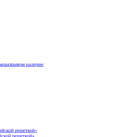
ерморазрывом наличие
лийской решеткой»
йской решеткой»