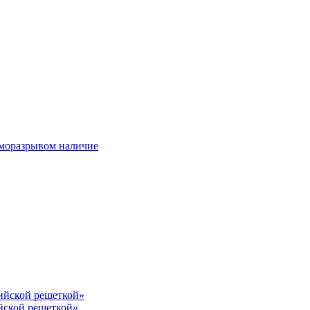
ерморазрывом наличие
лийской решеткой»
йской решеткой»