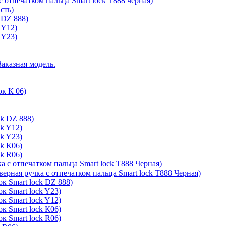
с отпечатком пальца Smart lock T888 черная)
сть)
 DZ 888)
 Y12)
 Y23)
Заказная модель.
ок К 06)
ck DZ 888)
ck Y12)
ck Y23)
ck К06)
ck R06)
а с отпечатком пальца Smart lock T888 Черная)
верная ручка с отпечатком пальца Smart lock T888 Черная)
к Smart lock DZ 888)
к Smart lock Y23)
к Smart lock Y12)
к Smart lock К06)
к Smart lock R06)