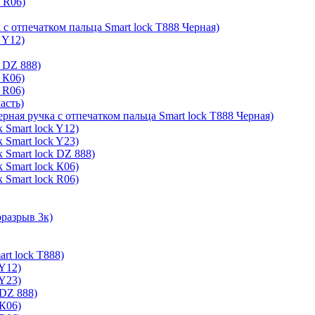
k R06)
 с отпечатком пальца Smart lock T888 Черная)
 Y12)
 DZ 888)
 К06)
 R06)
асть)
ерная ручка с отпечатком пальца Smart lock T888 Черная)
 Smart lock Y12)
 Smart lock Y23)
 Smart lock DZ 888)
 Smart lock К06)
 Smart lock R06)
оразрыв 3к)
rt lock T888)
 Y12)
 Y23)
 DZ 888)
 К06)