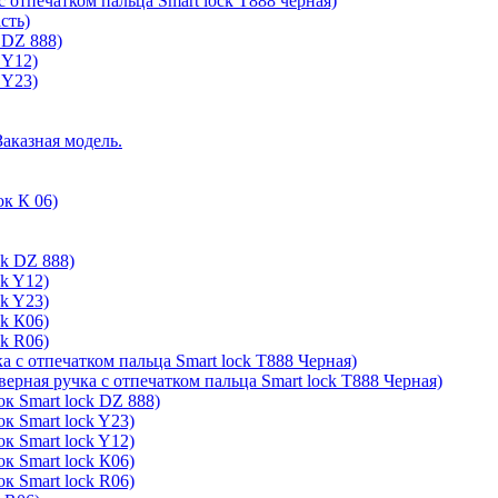
с отпечатком пальца Smart lock T888 черная)
сть)
 DZ 888)
 Y12)
 Y23)
Заказная модель.
ок К 06)
ck DZ 888)
ck Y12)
ck Y23)
ck К06)
ck R06)
а с отпечатком пальца Smart lock T888 Черная)
верная ручка с отпечатком пальца Smart lock T888 Черная)
к Smart lock DZ 888)
к Smart lock Y23)
к Smart lock Y12)
к Smart lock К06)
к Smart lock R06)