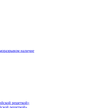
ерморазрывом наличие
лийской решеткой»
йской решеткой»