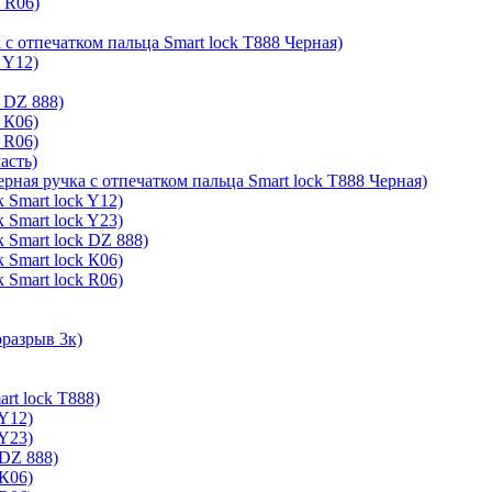
k R06)
 с отпечатком пальца Smart lock T888 Черная)
 Y12)
 DZ 888)
 К06)
 R06)
асть)
ерная ручка с отпечатком пальца Smart lock T888 Черная)
 Smart lock Y12)
 Smart lock Y23)
 Smart lock DZ 888)
 Smart lock К06)
 Smart lock R06)
оразрыв 3к)
rt lock T888)
 Y12)
 Y23)
 DZ 888)
 К06)