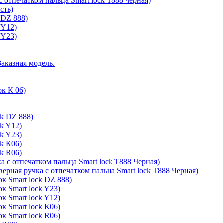
с отпечатком пальца Smart lock T888 черная)
сть)
 DZ 888)
 Y12)
 Y23)
Заказная модель.
ок К 06)
ck DZ 888)
ck Y12)
ck Y23)
ck К06)
ck R06)
а с отпечатком пальца Smart lock T888 Черная)
верная ручка с отпечатком пальца Smart lock T888 Черная)
к Smart lock DZ 888)
к Smart lock Y23)
к Smart lock Y12)
к Smart lock К06)
к Smart lock R06)