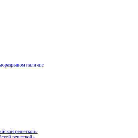
ерморазрывом наличие
лийской решеткой»
йской решеткой»