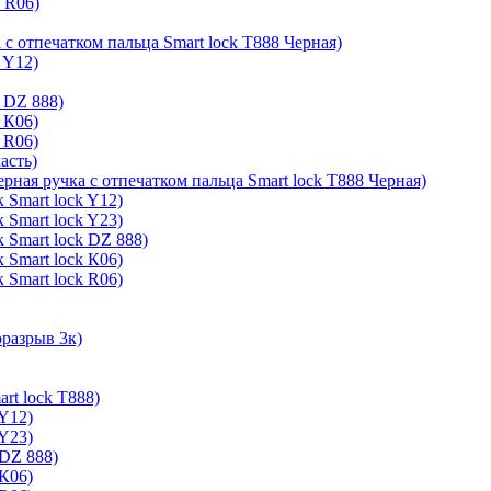
k R06)
 с отпечатком пальца Smart lock T888 Черная)
 Y12)
 DZ 888)
 К06)
 R06)
асть)
ерная ручка с отпечатком пальца Smart lock T888 Черная)
 Smart lock Y12)
 Smart lock Y23)
 Smart lock DZ 888)
 Smart lock К06)
 Smart lock R06)
оразрыв 3к)
rt lock T888)
 Y12)
 Y23)
 DZ 888)
 К06)