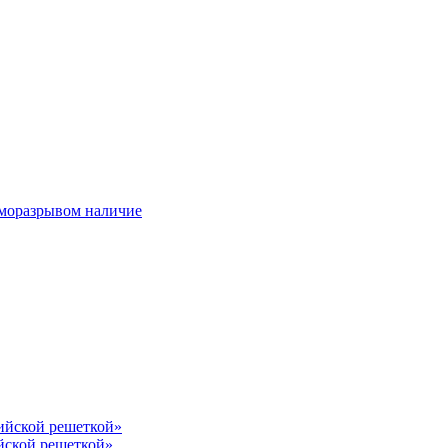
ерморазрывом наличие
лийской решеткой»
йской решеткой»