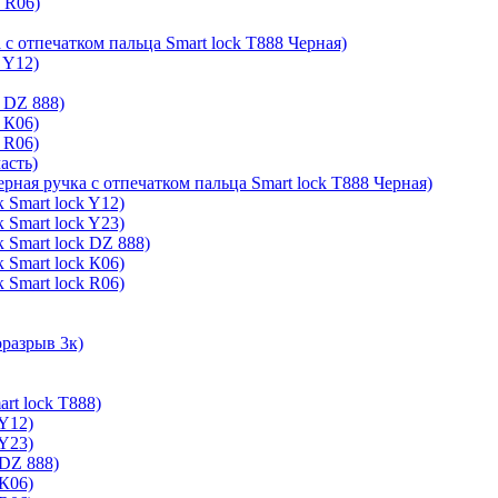
k R06)
 с отпечатком пальца Smart lock T888 Черная)
 Y12)
 DZ 888)
 К06)
 R06)
асть)
ерная ручка с отпечатком пальца Smart lock T888 Черная)
 Smart lock Y12)
 Smart lock Y23)
 Smart lock DZ 888)
 Smart lock К06)
 Smart lock R06)
оразрыв 3к)
rt lock T888)
 Y12)
 Y23)
 DZ 888)
 К06)