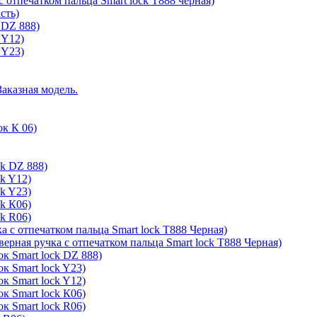
с отпечатком пальца Smart lock T888 черная)
сть)
 DZ 888)
 Y12)
 Y23)
Заказная модель.
ок К 06)
ck DZ 888)
ck Y12)
ck Y23)
ck К06)
ck R06)
а с отпечатком пальца Smart lock T888 Черная)
верная ручка с отпечатком пальца Smart lock T888 Черная)
к Smart lock DZ 888)
к Smart lock Y23)
к Smart lock Y12)
к Smart lock К06)
к Smart lock R06)