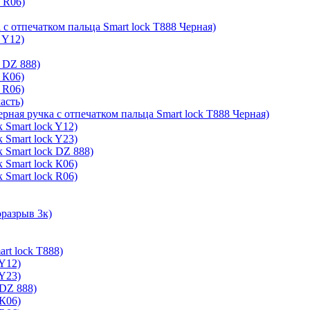
k R06)
 с отпечатком пальца Smart lock T888 Черная)
 Y12)
 DZ 888)
 К06)
 R06)
асть)
ерная ручка с отпечатком пальца Smart lock T888 Черная)
 Smart lock Y12)
 Smart lock Y23)
 Smart lock DZ 888)
 Smart lock К06)
 Smart lock R06)
оразрыв 3к)
rt lock T888)
 Y12)
 Y23)
 DZ 888)
 К06)