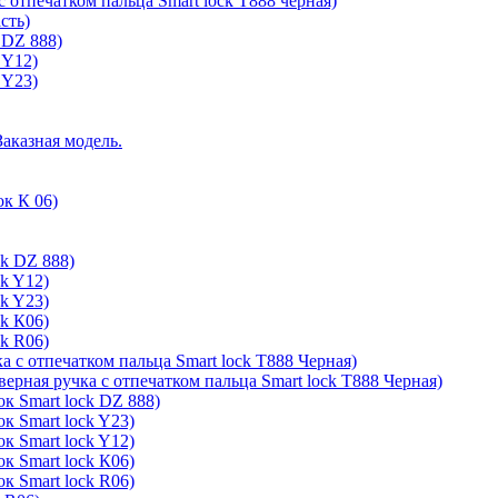
с отпечатком пальца Smart lock T888 черная)
сть)
 DZ 888)
 Y12)
 Y23)
Заказная модель.
ок К 06)
ck DZ 888)
ck Y12)
ck Y23)
ck К06)
ck R06)
а с отпечатком пальца Smart lock T888 Черная)
верная ручка с отпечатком пальца Smart lock T888 Черная)
к Smart lock DZ 888)
к Smart lock Y23)
к Smart lock Y12)
к Smart lock К06)
к Smart lock R06)