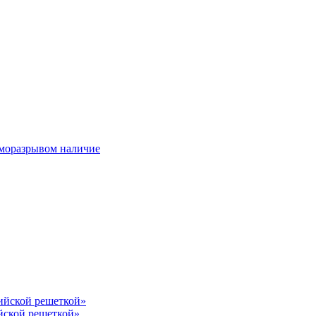
ерморазрывом наличие
лийской решеткой»
йской решеткой»