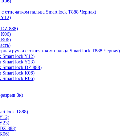
k R06)
 с отпечатком пальца Smart lock T888 Черная)
 Y12)
 DZ 888)
 К06)
 R06)
асть)
ерная ручка с отпечатком пальца Smart lock T888 Черная)
 Smart lock Y12)
 Smart lock Y23)
 Smart lock DZ 888)
 Smart lock К06)
 Smart lock R06)
оразрыв 3к)
rt lock T888)
 Y12)
 Y23)
 DZ 888)
 К06)