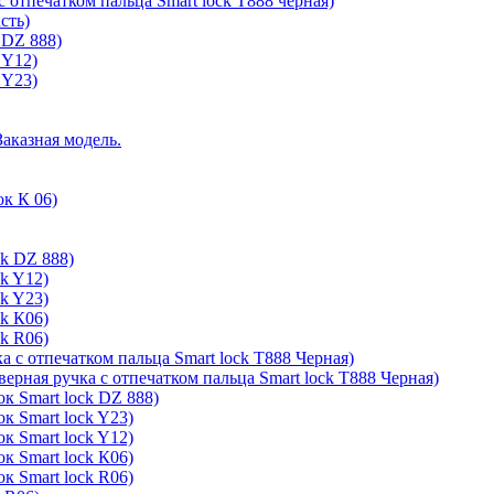
с отпечатком пальца Smart lock T888 черная)
сть)
 DZ 888)
 Y12)
 Y23)
Заказная модель.
ок К 06)
ck DZ 888)
ck Y12)
ck Y23)
ck К06)
ck R06)
а с отпечатком пальца Smart lock T888 Черная)
верная ручка с отпечатком пальца Smart lock T888 Черная)
к Smart lock DZ 888)
к Smart lock Y23)
к Smart lock Y12)
к Smart lock К06)
к Smart lock R06)