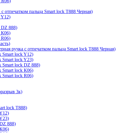
k R06)
 с отпечатком пальца Smart lock T888 Черная)
 Y12)
 DZ 888)
 К06)
 R06)
асть)
ерная ручка с отпечатком пальца Smart lock T888 Черная)
 Smart lock Y12)
 Smart lock Y23)
 Smart lock DZ 888)
 Smart lock К06)
 Smart lock R06)
оразрыв 3к)
rt lock T888)
 Y12)
 Y23)
 DZ 888)
 К06)