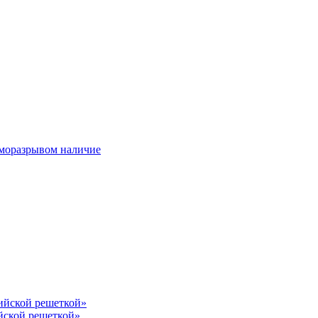
ерморазрывом наличие
лийской решеткой»
йской решеткой»