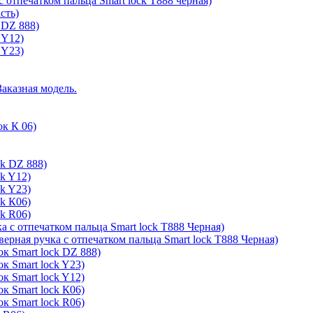
с отпечатком пальца Smart lock T888 черная)
сть)
 DZ 888)
 Y12)
 Y23)
Заказная модель.
ок К 06)
ck DZ 888)
ck Y12)
ck Y23)
ck К06)
ck R06)
а с отпечатком пальца Smart lock T888 Черная)
верная ручка с отпечатком пальца Smart lock T888 Черная)
к Smart lock DZ 888)
к Smart lock Y23)
к Smart lock Y12)
к Smart lock К06)
к Smart lock R06)