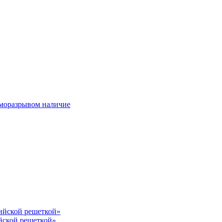
ерморазрывом наличие
лийской решеткой»
йской решеткой»