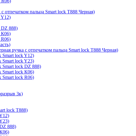
k R06)
 с отпечатком пальца Smart lock T888 Черная)
 Y12)
 DZ 888)
 К06)
 R06)
асть)
ерная ручка с отпечатком пальца Smart lock T888 Черная)
 Smart lock Y12)
 Smart lock Y23)
 Smart lock DZ 888)
 Smart lock К06)
 Smart lock R06)
оразрыв 3к)
rt lock T888)
 Y12)
 Y23)
 DZ 888)
 К06)