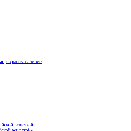
ерморазрывом наличие
лийской решеткой»
йской решеткой»