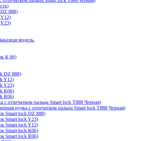
с отпечатком пальца Smart lock T888 черная)
сть)
 DZ 888)
 Y12)
 Y23)
Заказная модель.
ок К 06)
ck DZ 888)
ck Y12)
ck Y23)
ck К06)
ck R06)
а с отпечатком пальца Smart lock T888 Черная)
верная ручка с отпечатком пальца Smart lock T888 Черная)
к Smart lock DZ 888)
к Smart lock Y23)
к Smart lock Y12)
к Smart lock К06)
к Smart lock R06)