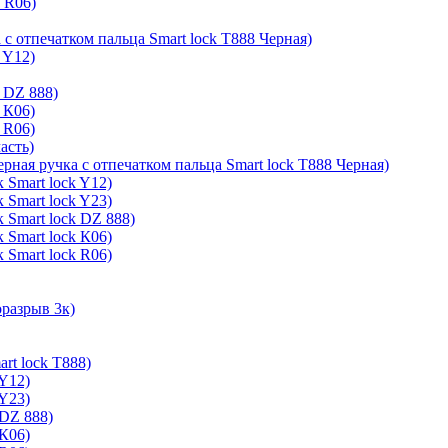
k R06)
 с отпечатком пальца Smart lock T888 Черная)
 Y12)
 DZ 888)
 К06)
 R06)
асть)
ерная ручка с отпечатком пальца Smart lock T888 Черная)
 Smart lock Y12)
 Smart lock Y23)
 Smart lock DZ 888)
 Smart lock К06)
 Smart lock R06)
оразрыв 3к)
rt lock T888)
 Y12)
 Y23)
 DZ 888)
 К06)