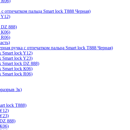
k R06)
 с отпечатком пальца Smart lock T888 Черная)
 Y12)
 DZ 888)
 К06)
 R06)
асть)
ерная ручка с отпечатком пальца Smart lock T888 Черная)
 Smart lock Y12)
 Smart lock Y23)
 Smart lock DZ 888)
 Smart lock К06)
 Smart lock R06)
оразрыв 3к)
rt lock T888)
 Y12)
 Y23)
 DZ 888)
 К06)