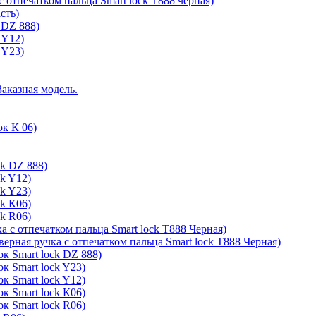
с отпечатком пальца Smart lock T888 черная)
сть)
 DZ 888)
 Y12)
 Y23)
Заказная модель.
ок К 06)
ck DZ 888)
ck Y12)
ck Y23)
ck К06)
ck R06)
а с отпечатком пальца Smart lock T888 Черная)
верная ручка с отпечатком пальца Smart lock T888 Черная)
к Smart lock DZ 888)
к Smart lock Y23)
к Smart lock Y12)
к Smart lock К06)
к Smart lock R06)