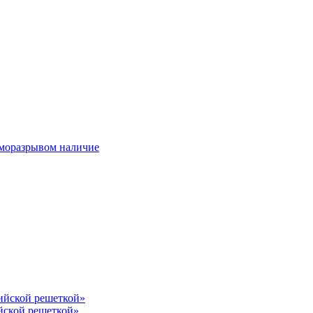
ерморазрывом наличие
лийской решеткой»
йской решеткой»